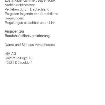
Zuständige Kammer: Bayerische
Architektenkammer
Verliehen durch: Deutschland
Es gelten folgende berufsrechtliche
Regelungen:
Regelungen einsehbar unter:
Link
Angaben zur
Berufshaftpflichtversicherung:
Name und Sitz des Versicherers:
AIA AG
Kaistra&szlig;e 13
40221 Düsseldorf
Geltungsraum der Versicherung:
Deutschland
Wir sind nicht bereit oder verpflichtet, an
Streitbeilegungsverfahren vor einer
Verbraucherschlichtungsstelle
teilzunehmen.
Quelle:
erecht24.de