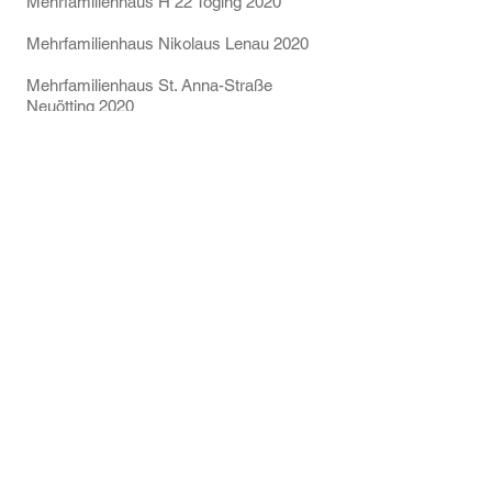
Mehrfamilienhaus H 22 Töging 2020
Mehrfamilienhaus Nikolaus Lenau 2020
Mehrfamilienhaus St. Anna-Straße
Neuötting 2020
Gewerbebau
Elektro Kaiser Töging 2012
Steuerkanzlei M + W 2016
Sonstiges
Hospiz Vilsbiburg 2010
Kinderkrippe Töging 2013
Ärtzehaus Landshut 2017
Rettungswache Rottenburg 2018